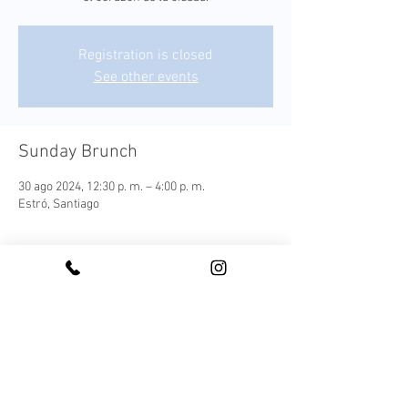
Registration is closed
See other events
Sunday Brunch
30 ago 2024, 12:30 p. m. – 4:00 p. m.
Estró, Santiago
¡Conoce nuestro Sunday Brunch!
Cada plato es una expresión moderna de los 
sabores autóctonos, elaborada con 
ingredientes frescos y locales que capturan la 
esencia de nuestra tierra.
Este menú ofrece una experiencia culinaria 
completa, acompañada de una selección de 