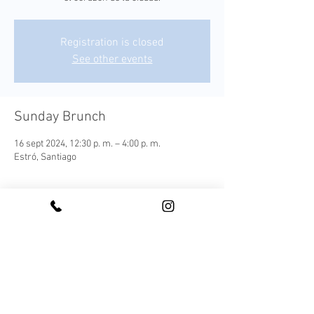
Registration is closed
See other events
Sunday Brunch
16 sept 2024, 12:30 p. m. – 4:00 p. m.
Estró, Santiago
¡Conoce nuestro Sunday Brunch!
Cada plato es una expresión moderna de los 
sabores autóctonos, elaborada con 
ingredientes frescos y locales que capturan la 
esencia de nuestra tierra.
Este menú ofrece una experiencia culinaria 
completa, acompañada de una selección de 