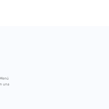
O
 Menú
an una