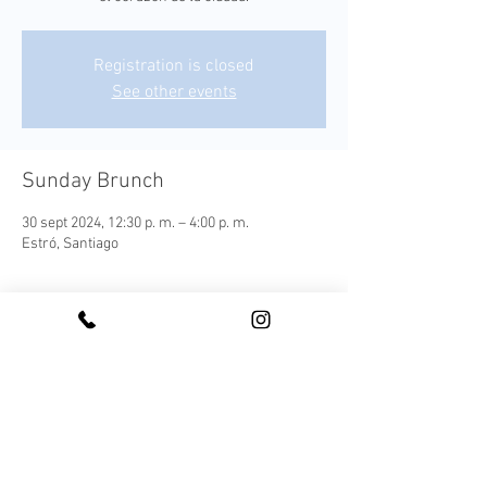
Registration is closed
See other events
Sunday Brunch
30 sept 2024, 12:30 p. m. – 4:00 p. m.
Estró, Santiago
¡Conoce nuestro Sunday Brunch!
Cada plato es una expresión moderna de los 
sabores autóctonos, elaborada con 
ingredientes frescos y locales que capturan la 
esencia de nuestra tierra.
Este menú ofrece una experiencia culinaria 
completa, acompañada de una selección de 