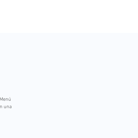
O
 Menú
an una