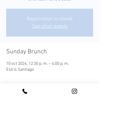
Registration is closed
See other events
Sunday Brunch
10 oct 2024, 12:30 p. m. – 4:00 p. m.
Estró, Santiago
¡Conoce nuestro Sunday Brunch!
Cada plato es una expresión moderna de los 
sabores autóctonos, elaborada con 
ingredientes frescos y locales que capturan la 
esencia de nuestra tierra.
Este menú ofrece una experiencia culinaria 
completa, acompañada de una selección de 