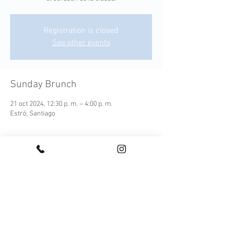
Registration is closed
See other events
Sunday Brunch
21 oct 2024, 12:30 p. m. – 4:00 p. m.
Estró, Santiago
¡Conoce nuestro Sunday Brunch!
Cada plato es una expresión moderna de los 
sabores autóctonos, elaborada con 
ingredientes frescos y locales que capturan la 
esencia de nuestra tierra.
Este menú ofrece una experiencia culinaria 
completa, acompañada de una selección de 