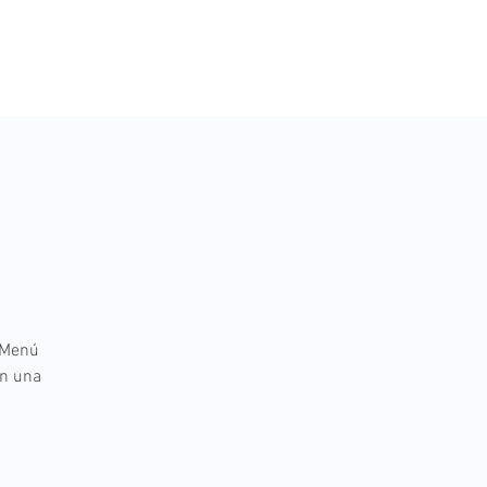
O
 Menú
an una