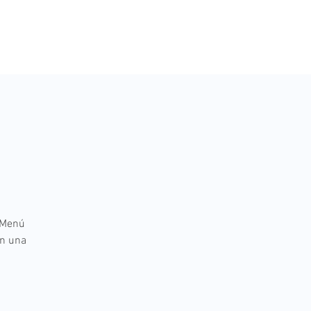
O
 Menú
an una