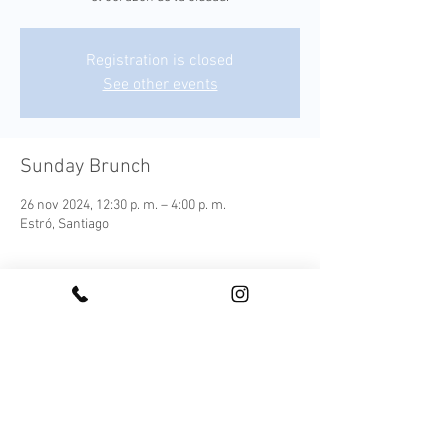
Registration is closed
See other events
Sunday Brunch
26 nov 2024, 12:30 p. m. – 4:00 p. m.
Estró, Santiago
¡Conoce nuestro Sunday Brunch!
Cada plato es una expresión moderna de los 
sabores autóctonos, elaborada con 
ingredientes frescos y locales que capturan la 
esencia de nuestra tierra.
Este menú ofrece una experiencia culinaria 
completa, acompañada de una selección de 