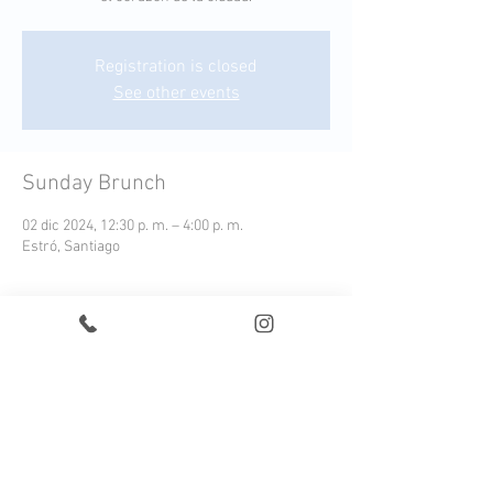
Registration is closed
See other events
Sunday Brunch
02 dic 2024, 12:30 p. m. – 4:00 p. m.
Estró, Santiago
¡Conoce nuestro Sunday Brunch!
Cada plato es una expresión moderna de los 
sabores autóctonos, elaborada con 
ingredientes frescos y locales que capturan la 
esencia de nuestra tierra.
Este menú ofrece una experiencia culinaria 
completa, acompañada de una selección de 