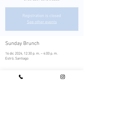
Registration is closed
See other events
Sunday Brunch
16 dic 2024, 12:30 p. m. – 4:00 p. m.
Estró, Santiago
¡Conoce nuestro Sunday Brunch!
Cada plato es una expresión moderna de los 
sabores autóctonos, elaborada con 
ingredientes frescos y locales que capturan la 
esencia de nuestra tierra.
Este menú ofrece una experiencia culinaria 
completa, acompañada de una selección de 