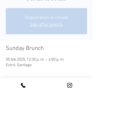
Registration is closed
See other events
Sunday Brunch
05 feb 2025, 12:30 p. m. – 4:00 p. m.
Estró, Santiago
¡Conoce nuestro Sunday Brunch!
Cada plato es una expresión moderna de los 
sabores autóctonos, elaborada con 
ingredientes frescos y locales que capturan la 
esencia de nuestra tierra.
Este menú ofrece una experiencia culinaria 
completa, acompañada de una selección de 