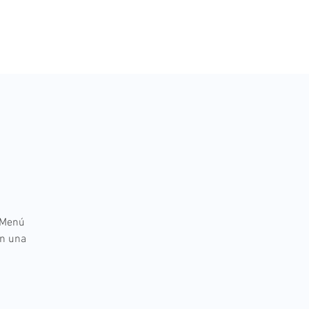
O
 Menú
an una