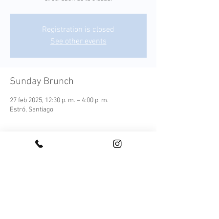
Registration is closed
See other events
Sunday Brunch
27 feb 2025, 12:30 p. m. – 4:00 p. m.
Estró, Santiago
¡Conoce nuestro Sunday Brunch!
Cada plato es una expresión moderna de los 
sabores autóctonos, elaborada con 
ingredientes frescos y locales que capturan la 
esencia de nuestra tierra.
Este menú ofrece una experiencia culinaria 
completa, acompañada de una selección de 