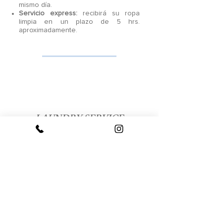
mismo día.
Servicio express:
recibirá su ropa
limpia en un plazo de 5 hrs.
aproximadamente.
LAUNDRY SERVICE
Dear guest if you want laundry
service, please
call 0 on the phone.
If you deliver your order before 9am,
Regular service:
you will receive your
clean clothes around 6pm the same
day.
Express service:
you will receive your
clean clothes within 5 hours